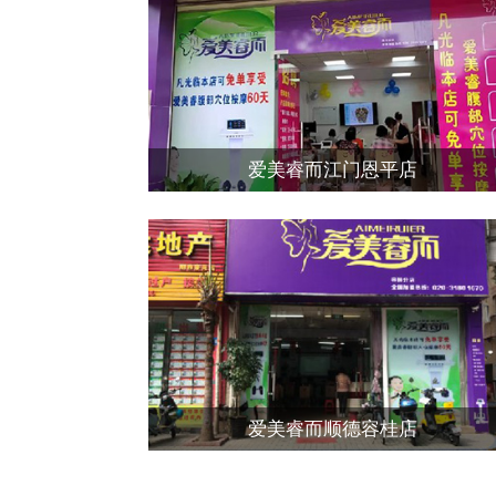
爱美睿而江门恩平店
爱美睿而顺德容桂店