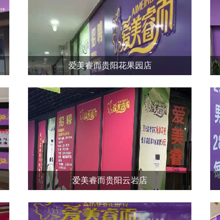
爱美睿而贵阳花果园店
爱美睿而贵阳云岩店