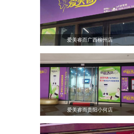
爱美睿而广西柳州店
爱美睿而贵阳小何店